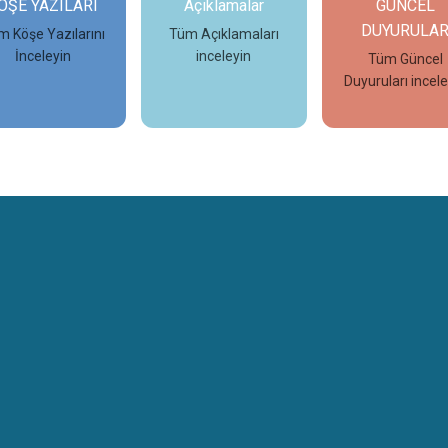
Açıklamalar
GÜNCEL
ETKİNLİK
DUYURULAR
Tüm Açıklamaları
Tüm Etkinli
inceleyin
inceleyi
Tüm Güncel
Duyuruları inceleyin
İncele
İncele
İncel