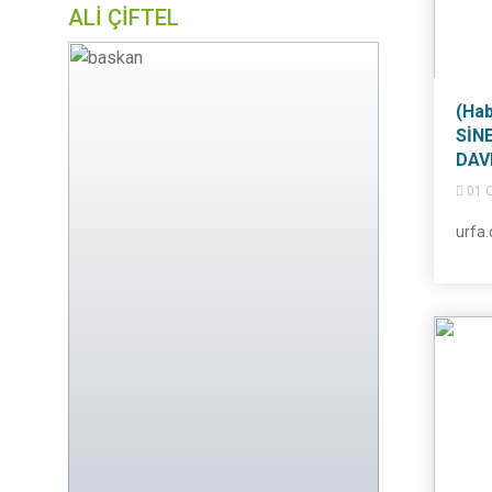
ALİ ÇİFTEL
(Hab
SİN
DAV
01 O
urfa