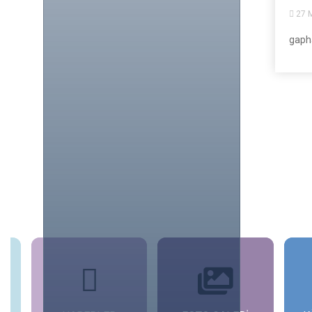
27 M
gaph