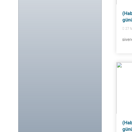
(Hab
günü.
27 M
siver
(Hab
günü