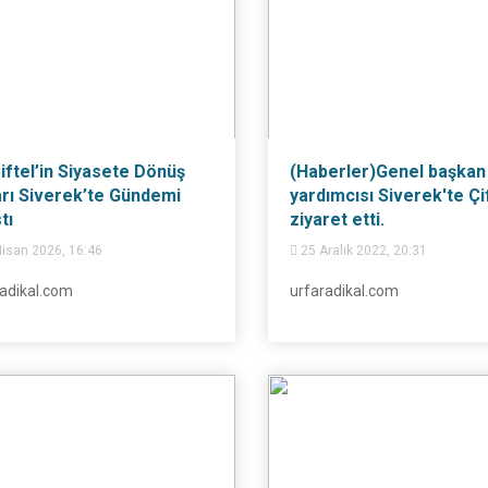
Çiftel’in Siyasete Dönüş
(Haberler)Genel başkan
rı Siverek’te Gündemi
yardımcısı Siverek'te Çif
tı
ziyaret etti.
isan 2026, 16:46
25 Aralık 2022, 20:31
adikal.com
urfaradikal.com