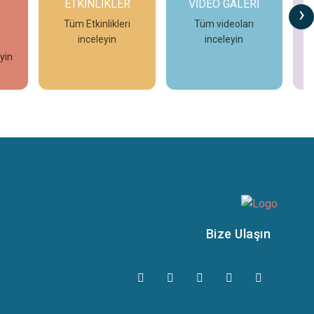
LER
VİDEO GALERİ
HABERLER
›
kleri
Tüm videoları
Tüm Haberleri
n
inceleyin
İnceleyin
e
İncele
İncele
Bize Ulaşın