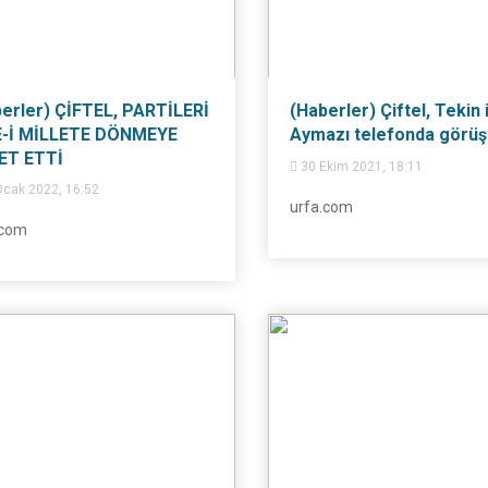
erler) ÇİFTEL, PARTİLERİ
(Haberler) Çiftel, Tekin 
E-İ MİLLETE DÖNMEYE
Aymazı telefonda görüş
ET ETTİ
30 Ekim 2021, 18:11
cak 2022, 16:52
urfa.com
.com