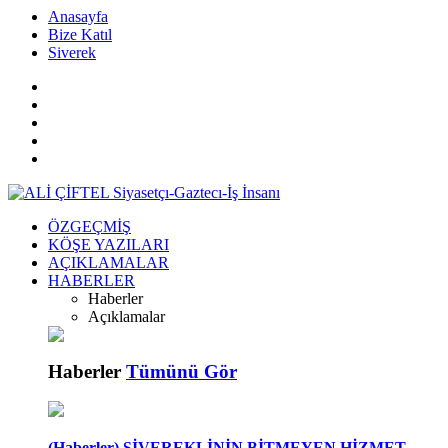
islami
islami
dini
Anasayfa
sohbetler
sohbetler
chat
Bize Katıl
kurumsal
Siverek
web
bizim
mekan
çemberleme
makinası
ÖZGEÇMİŞ
KÖŞE YAZILARI
AÇIKLAMALAR
HABERLER
Haberler
Açıklamalar
Haberler
Tümünü Gör
(Haberler) SİVEREKLİNİN BİTMEYEN HİZMET