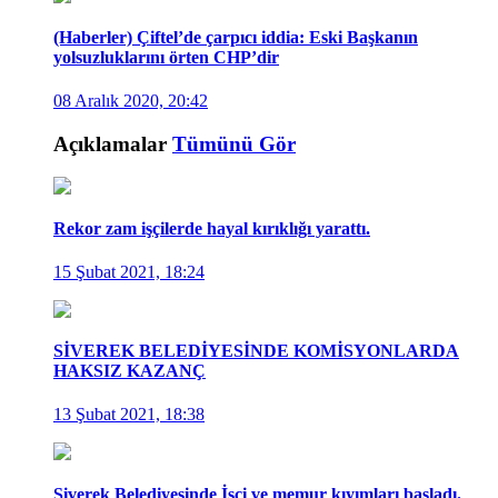
(Haberler) Çiftel’de çarpıcı iddia: Eski Başkanın
yolsuzluklarını örten CHP’dir
08 Aralık 2020, 20:42
Açıklamalar
Tümünü Gör
Rekor zam işçilerde hayal kırıklığı yarattı.
15 Şubat 2021, 18:24
SİVEREK BELEDİYESİNDE KOMİSYONLARDA
HAKSIZ KAZANÇ
13 Şubat 2021, 18:38
Siverek Belediyesinde İşçi ve memur kıyımları başladı.