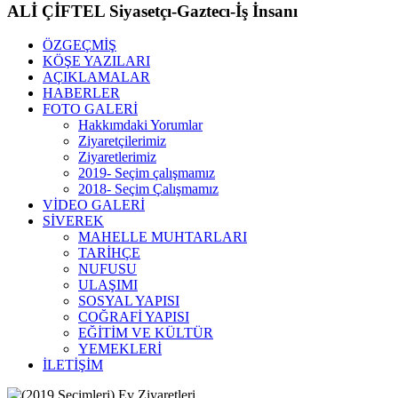
ALİ ÇİFTEL Siyasetçı-Gaztecı-İş İnsanı
ÖZGEÇMİŞ
KÖŞE YAZILARI
AÇIKLAMALAR
HABERLER
FOTO GALERİ
Hakkımdaki Yorumlar
Ziyaretçilerimiz
Ziyaretlerimiz
2019- Seçim çalışmamız
2018- Seçim Çalışmamız
VİDEO GALERİ
SİVEREK
MAHELLE MUHTARLARI
TARİHÇE
NUFUSU
ULAŞIMI
SOSYAL YAPISI
COĞRAFİ YAPISI
EĞİTİM VE KÜLTÜR
YEMEKLERİ
İLETİŞİM