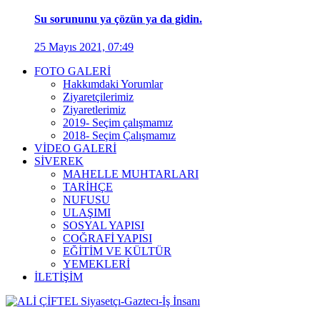
Su sorununu ya çözün ya da gidin.
25 Mayıs 2021, 07:49
FOTO GALERİ
Hakkımdaki Yorumlar
Ziyaretçilerimiz
Ziyaretlerimiz
2019- Seçim çalışmamız
2018- Seçim Çalışmamız
VİDEO GALERİ
SİVEREK
MAHELLE MUHTARLARI
TARİHÇE
NUFUSU
ULAŞIMI
SOSYAL YAPISI
COĞRAFİ YAPISI
EĞİTİM VE KÜLTÜR
YEMEKLERİ
İLETİŞİM