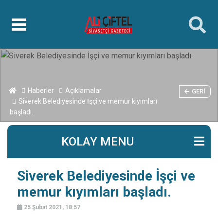
islami
islami
dini
sohbetler
sohbetler
chat
kurumsal
web
bizim
mekan
çemberleme
makinası
Haberler
Açıklamalar
GERI
Siverek Belediyesinde İşçi ve memur kıyımları
başladı.
KOLAY MENU
Siverek Belediyesinde İşçi ve
memur kıyımları başladı.
25 Şubat 2021, 18:57