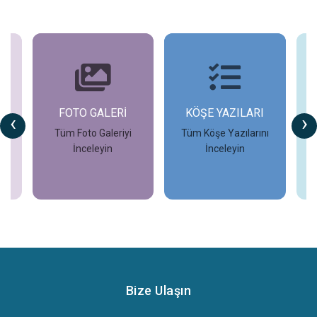
FOTO GALERİ
KÖŞE YAZILARI
‹
›
Tüm Foto Galeriyi
Tüm Köşe Yazılarını
İnceleyin
İnceleyin
İncele
İncele
Bize Ulaşın