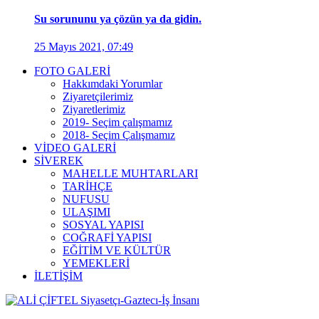
Su sorununu ya çözün ya da gidin.
25 Mayıs 2021, 07:49
FOTO GALERİ
Hakkımdaki Yorumlar
Ziyaretçilerimiz
Ziyaretlerimiz
2019- Seçim çalışmamız
2018- Seçim Çalışmamız
VİDEO GALERİ
SİVEREK
MAHELLE MUHTARLARI
TARİHÇE
NUFUSU
ULAŞIMI
SOSYAL YAPISI
COĞRAFİ YAPISI
EĞİTİM VE KÜLTÜR
YEMEKLERİ
İLETİŞİM