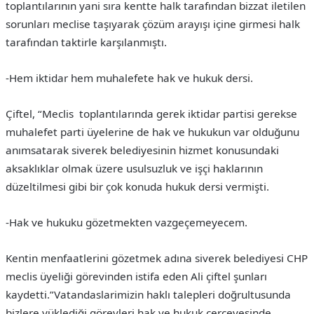
toplantılarının yani sıra kentte halk tarafından bizzat iletilen
sorunları meclise taşıyarak çözüm arayışı içine girmesi halk
tarafından taktirle karşılanmıştı.
-Hem iktidar hem muhalefete hak ve hukuk dersi.
Çiftel, “Meclis toplantılarında gerek iktidar partisi gerekse
muhalefet parti üyelerine de hak ve hukukun var olduğunu
anımsatarak siverek belediyesinin hizmet konusundaki
aksaklıklar olmak üzere usulsuzluk ve işçi haklarının
düzeltilmesi gibi bir çok konuda hukuk dersi vermişti.
-Hak ve hukuku gözetmekten vazgeçemeyecem.
Kentin menfaatlerini gözetmek adına siverek belediyesi CHP
meclis üyeliği görevinden istifa eden Ali çiftel şunları
kaydetti.”Vatandaslarimizin haklı talepleri doğrultusunda
bizlere yüklediği görevleri hak ve hukuk çerçevesinde