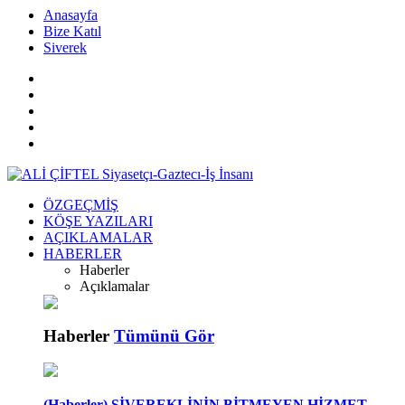
islami
islami
dini
Anasayfa
sohbetler
sohbetler
chat
Bize Katıl
kurumsal
Siverek
web
bizim
mekan
çemberleme
makinası
ÖZGEÇMİŞ
KÖŞE YAZILARI
AÇIKLAMALAR
HABERLER
Haberler
Açıklamalar
Haberler
Tümünü Gör
(Haberler) SİVEREKLİNİN BİTMEYEN HİZMET